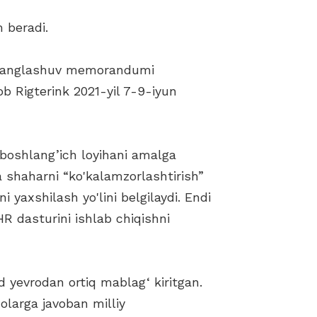
 beradi.
aro anglashuv memorandumi
b Rigterink 2021-yil 7-9-iyun
n boshlang’ich loyihani amalga
 shaharni “ko'kalamzorlashtirish”
 yaxshilash yo'lini belgilaydi. Endi
 dasturini ishlab chiqishni
d yevrodan ortiq mablag‘ kiritgan.
larga javoban milliy