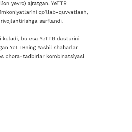
llion yevro) ajratgan. YeTTB
imkoniyatlarini qo'llab-quvvatlash,
ivojlantirishga sarflandi.
i keladi, bu esa YeTTB dasturini
ngan YeTTBning Yashil shaharlar
xos chora-tadbirlar kombinatsiyasi