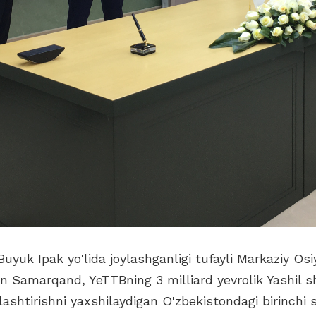
a Buyuk Ipak yo'lida joylashganligi tufayli Markaziy O
n Samarqand, YeTTBning 3 milliard yevrolik Yashil 
jalashtirishni yaxshilaydigan O'zbekistondagi birinchi 