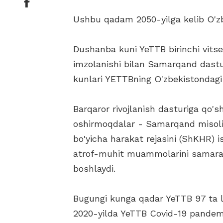
Ushbu qadam 2050-yilga kelib O'zb
Dushanba kuni YeTTB birinchi vits
imzolanishi bilan Samarqand dastur
kunlari YETTBning O'zbekistondagi 
Barqaror rivojlanish dasturiga qo's
oshirmoqdalar - Samarqand misolid
bo'yicha harakat rejasini (ShKHR) i
atrof-muhit muammolarini samarali
boshlaydi.
Bugungi kunga qadar YeTTB 97 ta loy
2020-yilda YeTTB Covid-19 pandem