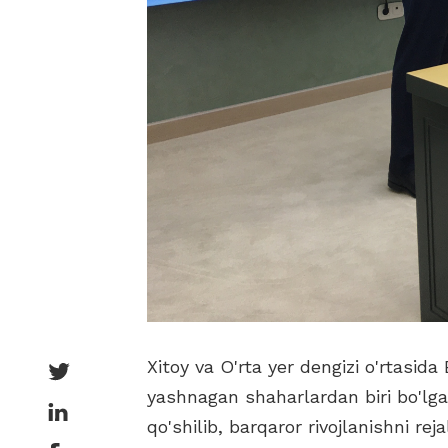
Xitoy va O'rta yer dengizi o'rtasid
yashnagan shaharlardan biri bo'lga
qo'shilib, barqaror rivojlanishni re