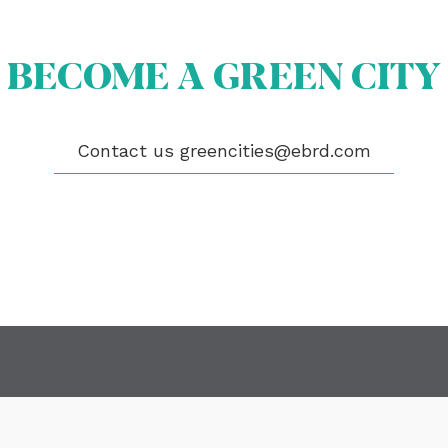
OUT US
BECOME A GREEN CITY
OME A GREEN CITY
GIBILITY
 CITIES
WS
Contact us
greencities@ebrd.com
ENTS
LICATIONS
EOS
NTACT
encities@ebrd.com