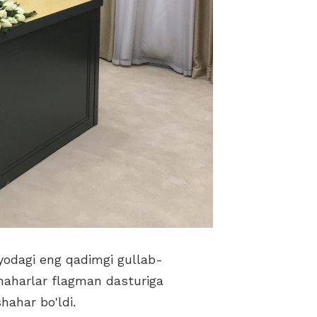
siyodagi eng qadimgi gullab-
shaharlar flagman dasturiga
shahar bo'ldi.