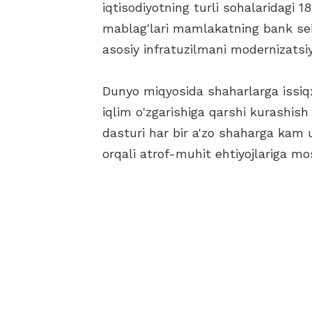
iqtisodiyotning turli sohalaridagi 1
mablag'lari mamlakatning bank sekt
asosiy infratuzilmani modernizatsiy
Dunyo miqyosida shaharlarga issiqxo
iqlim o'zgarishiga qarshi kurashis
dasturi har bir a'zo shaharga kam 
orqali atrof-muhit ehtiyojlariga m