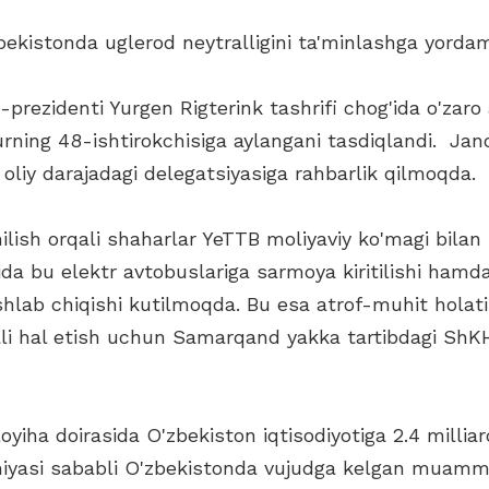
ekistonda uglerod neytralligini ta'minlashga yordam
e-prezidenti Yurgen Rigterink tashrifi chog'ida o'z
ning 48-ishtirokchisiga aylangani tasdiqlandi. Jano
oliy darajadagi delegatsiyasiga rahbarlik qilmoqda.
hilish orqali shaharlar YeTTB moliyaviy ko'magi bila
a bu elektr avtobuslariga sarmoya kiritilishi hamda
shlab chiqishi kutilmoqda. Bu esa atrof-muhit holatini
 hal etish uchun Samarqand yakka tartibdagi ShKHR
iha doirasida O'zbekiston iqtisodiyotiga 2.4 milliar
iyasi sababli O'zbekistonda vujudga kelgan muammo